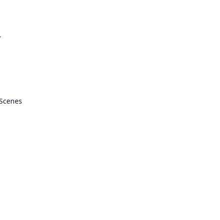
ル
 Scenes