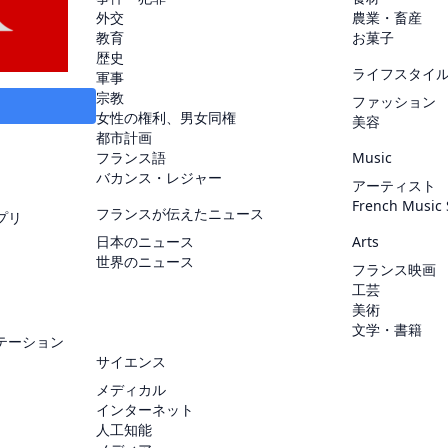
外交
農業・畜産
教育
お菓子
歴史
ライフスタイ
軍事
宗教
ファッション
女性の権利、男女同権
美容
都市計画
フランス語
Music
バカンス・レジャー
アーティスト
French Music
フランスが伝えたニュース
プリ
日本のニュース
Arts
世界のニュース
フランス映画
工芸
美術
文学・書籍
テーション
サイエンス
メディカル
インターネット
人工知能