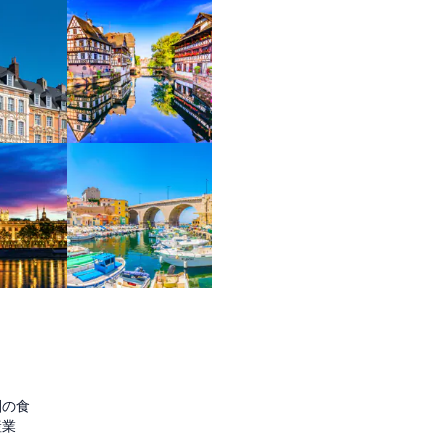
圏の食
産業