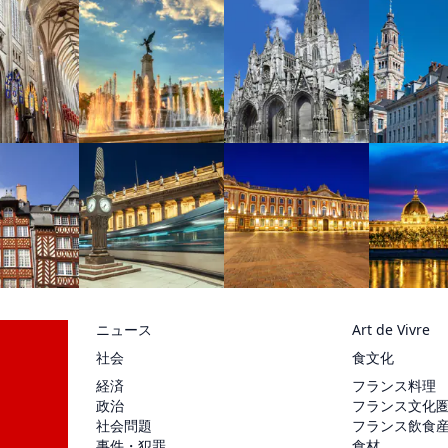
ニュース
Art de Vivre
社会
食文化
経済
フランス料理
政治
フランス文化
社会問題
フランス飲食
事件・犯罪
食材