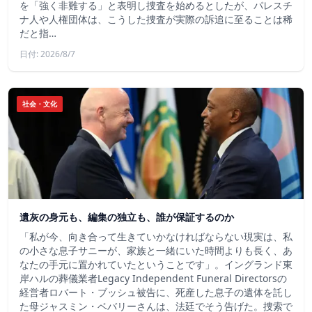
を「強く非難する」と表明し捜査を始めるとしたが、パレスチ
ナ人や人権団体は、こうした捜査が実際の訴追に至ることは稀
だと指…
日付: 2026/8/7
社会・文化
遺灰の身元も、編集の独立も、誰が保証するのか
「私が今、向き合って生きていかなければならない現実は、私
の小さな息子サニーが、家族と一緒にいた時間よりも長く、あ
なたの手元に置かれていたということです」。イングランド東
岸ハルの葬儀業者Legacy Independent Funeral Directorsの
経営者ロバート・ブッシュ被告に、死産した息子の遺体を託し
た母ジャスミン・ベバリーさんは、法廷でそう告げた。捜索で