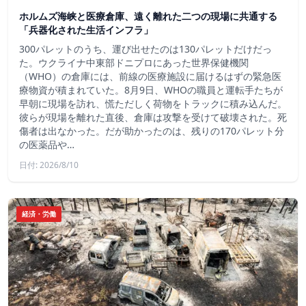
ホルムズ海峡と医療倉庫、遠く離れた二つの現場に共通する
「兵器化された生活インフラ」
300パレットのうち、運び出せたのは130パレットだけだっ
た。ウクライナ中東部ドニプロにあった世界保健機関
（WHO）の倉庫には、前線の医療施設に届けるはずの緊急医
療物資が積まれていた。8月9日、WHOの職員と運転手たちが
早朝に現場を訪れ、慌ただしく荷物をトラックに積み込んだ。
彼らが現場を離れた直後、倉庫は攻撃を受けて破壊された。死
傷者は出なかった。だが助かったのは、残りの170パレット分
の医薬品や…
日付: 2026/8/10
経済・労働