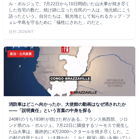
ル・ポルジュで、7月22日から10日間続いた山火事が焼き尽く
した住宅の数だ。焼け跡に立った住民の一人は、地元紙にこう
語ったという。自分たちは、観光地として知られるカップ・フ
ェレ半島を守るために「犠牲にされた」のだと。
日付: 2026/8/7
政治・公共政策
消防車はどこへ向かったか、大使館の動画はなぜ消されたか
——「説明責任」という言葉の中身を探る
240軒のうち183軒が焼けた村がある。フランス南西部、ジロ
ンド県のル・ポルジュ。7月22日に隣接するソーモスで発生し
た山火事は、最終的に4万2000ヘクタールを焼き尽くした。こ
の村の住民たちは、いま静かな、しかし根深い疑いを抱いてい