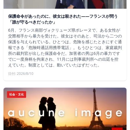
保護命令があったのに、彼女は殺された――フランスが問う
「誰が守るべきだったか」
6月、フランス南部ヴォクリューズ県ボレーヌで、ある女性が
交際相手から暴力を受けた。彼女はそのあと、司法から二つの
保護を与えられている。ひとつは、危険を感じたときにすぐ通
報できる「危険時通話用携帯電話」。もうひとつは、家庭裁判
所の裁判官が出した保護命令だ。加害者の男は6月の暴力です
でに一度身柄を拘束され、11月には刑事裁判所への出廷を控
えていた。制度としては、動いていたはずだった。
日付: 2026/8/10
社会・文化