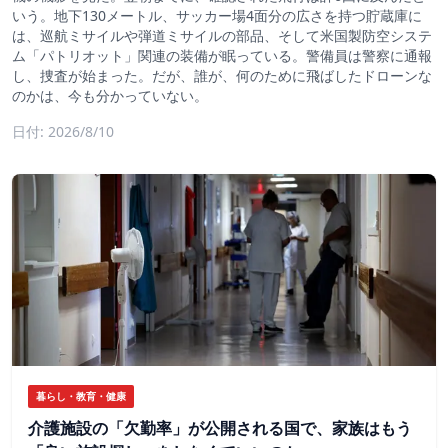
いう。地下130メートル、サッカー場4面分の広さを持つ貯蔵庫に
は、巡航ミサイルや弾道ミサイルの部品、そして米国製防空システ
ム「パトリオット」関連の装備が眠っている。警備員は警察に通報
し、捜査が始まった。だが、誰が、何のために飛ばしたドローンな
のかは、今も分かっていない。
日付: 2026/8/10
暮らし・教育・健康
介護施設の「欠勤率」が公開される国で、家族はもう