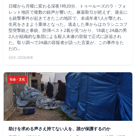
日曜から月曜に変わる深夜1時20分、トゥールーズのラ・フォ
レット地区で複数の銃声が響いた。麻薬取引が絶えず、過去に
も銃撃事件が起きてきたこの地区で、未成年者1人が撃たれ、
生死をさまよう重体となった。逃走した車からはカラシニコフ
型突撃銃と拳銃、防弾ベスト2着が見つかり、18歳と24歳の男
2人が組織的な集団による殺人未遂の容疑で正式に訴追され
た。取り調べで24歳の容疑者が語った言葉が、この事件をた
だの…
日付: 2026/8/8
社会・文化
助けを求める声さえ持てない人を、誰が保護するのか