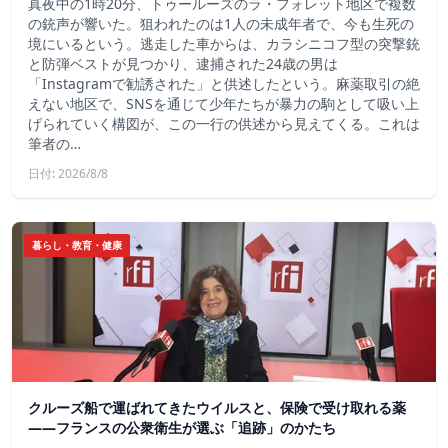
真夜中の1時20分、トゥールーズのラ・フォレット地区で複数
の銃声が響いた。狙われたのは1人の未成年者で、今も生死の
境にいるという。逃走した車からは、カラシニコフ型の突撃銃
と防弾ベストが見つかり、逮捕された24歳の男は
「Instagramで勧誘された」と供述したという。麻薬取引の絶
えない地区で、SNSを通じて少年たちが暴力の駒として吸い上
げられていく構図が、この一行の供述から見えてくる。これは
筆者の…
日付: 2026/8/8
暮らし・教育・健康
クルーズ船で運ばれてきたウイルスと、保険で受け取れる薬
――フランスの公衆衛生が選ぶ「追跡」のかたち