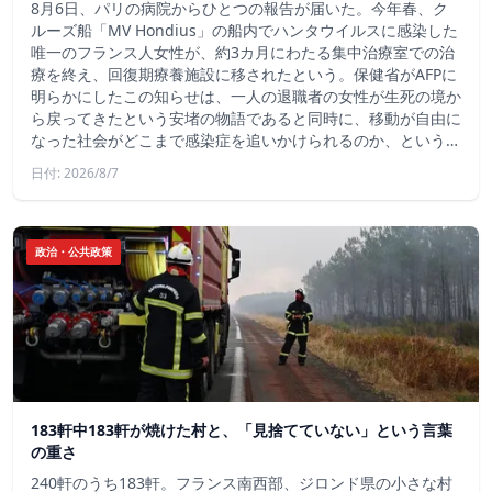
8月6日、パリの病院からひとつの報告が届いた。今年春、ク
ルーズ船「MV Hondius」の船内でハンタウイルスに感染した
唯一のフランス人女性が、約3カ月にわたる集中治療室での治
療を終え、回復期療養施設に移されたという。保健省がAFPに
明らかにしたこの知らせは、一人の退職者の女性が生死の境か
ら戻ってきたという安堵の物語であると同時に、移動が自由に
なった社会がどこまで感染症を追いかけられるのか、という…
日付: 2026/8/7
政治・公共政策
183軒中183軒が焼けた村と、「見捨てていない」という言葉
の重さ
240軒のうち183軒。フランス南西部、ジロンド県の小さな村