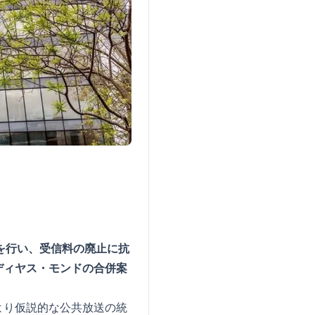
モを行い、受信料の廃止に抗
ディヤス・モンドの合併案
より仮説的な公共放送の統