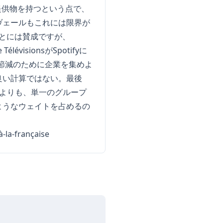
提供物を持つという点で、
ヴェールもこれには限界が
ることには賛成ですが、
lévisionsがSpotifyに
費節減のために企業を集めよ
良い計算ではない。最後
制よりも、単一のグループ
ようなウェイトを占めるの
-la-française