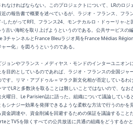
されなければならない。このプロジェクトについて、LRのロジ
最近の報告書で概要を述べているが、ラジオ・フランス、フラ
-したがってRFI、フランス24、モンテカルロ・ドゥーリャ-
という古い海蛇を取り上げようというのである。公共サービスの
3チャンネルとFrance Bleuラジオ局をFrance Médias Ré
ジャー化」を図ろうというのである。
ビジョンやフランス・メディヤス・モンドのインターユニオン
止を目的としているのであれば、ラジオ・フランスの全国ジャ
のです。リマ・アブドゥル＝マラク新文化相が否定しているわ
ーマでLRと多数決を取ることは難しいことではないので、なお
曜日、Le Parisien誌に語った。組織について議論してい
ともシナジー効果を発揮できるような柔軟な方法で行うのかを
る資金調達や、資金削減を回避するための保証を議論すること
rteとTV5を除くすべての公共放送に共通の組織をどうするか