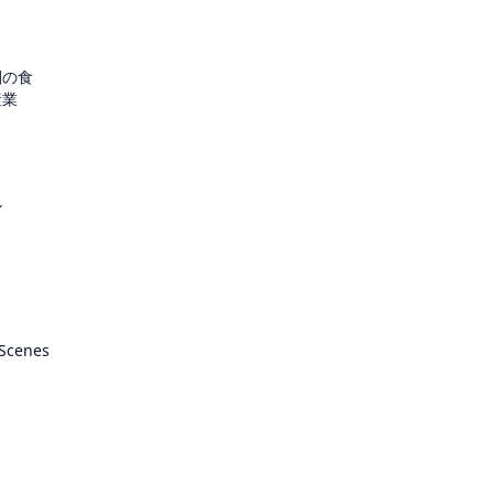
圏の食
産業
ル
 Scenes