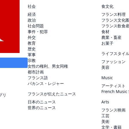
社会
食文化
経済
フランス料理
政治
フランス文化
社会問題
フランス飲食
事件・犯罪
食材
外交
農業・畜産
教育
お菓子
歴史
ライフスタイ
軍事
宗教
ファッション
女性の権利、男女同権
美容
都市計画
フランス語
Music
バカンス・レジャー
アーティスト
French Music
フランスが伝えたニュース
プリ
日本のニュース
Arts
世界のニュース
フランス映画
工芸
美術
文学・書籍