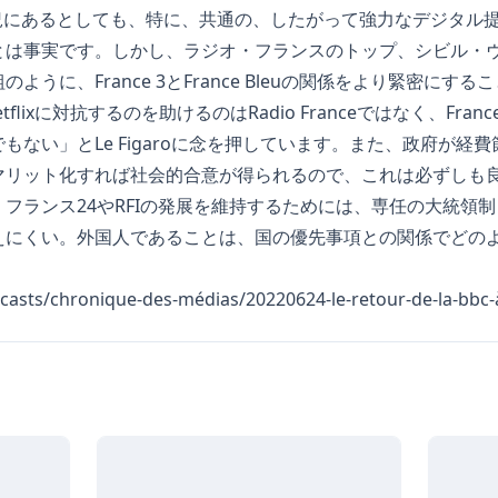
状況にあるとしても、特に、共通の、したがって強力なデジタル
とは事実です。しかし、ラジオ・フランスのトップ、シビル・
ように、France 3とFrance Bleuの関係をより緊密にす
がNetflixに対抗するのを助けるのはRadio Franceではなく、France Té
もない」とLe Figaroに念を押しています。また、政府が経
マリット化すれば社会的合意が得られるので、これは必ずしも
フランス24やRFIの発展を維持するためには、専任の大統領
えにくい。外国人であることは、国の優先事項との関係でどの
dcasts/chronique-des-médias/20220624-le-retour-de-la-bbc-à