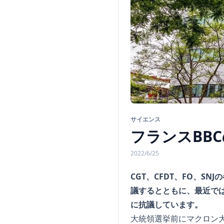
サイエンス
フランスBB
2022/6/25
CGT、CFDT、FO、S
議するとともに、最近で
に抗議しています。
大統領選挙前にマクロン