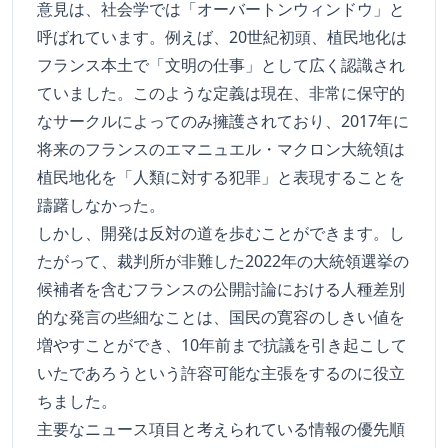
意見は、社会学では「オーバートンウィンドウ」と
呼ばれています。例えば、20世紀初頭、植民地化は
フランス本土で「文明の仕事」として広く認識され
ていました。このような定義は現在、非常に保守的
なサークルによってのみ擁護されており、2017年に
将来のフランスのエマニュエル・マクロン大統領は
植民地化を「人類に対する犯罪」と表現することを
躊躇しなかった。
しかし、開発は反対の道を歩むことができます。し
たがって、裁判所が非難した2022年の大統領選挙の
候補者を含むフランスの公開討論における人種差別
的な発言の些細なことは、国民の寛容のしきい値を
増やすことができ、10年前まで抗議を引き起こして
いたであろうという許容可能な主張をするのに役立
ちました。
主要なニュース項目と考えられている情報の優先順