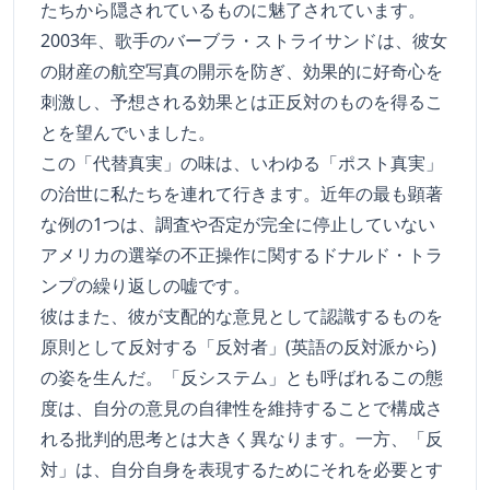
たちから隠されているものに魅了されています。
2003年、歌手のバーブラ・ストライサンドは、彼女
の財産の航空写真の開示を防ぎ、効果的に好奇心を
刺激し、予想される効果とは正反対のものを得るこ
とを望んでいました。
この「代替真実」の味は、いわゆる「ポスト真実」
の治世に私たちを連れて行きます。近年の最も顕著
な例の1つは、調査や否定が完全に停止していない
アメリカの選挙の不正操作に関するドナルド・トラ
ンプの繰り返しの嘘です。
彼はまた、彼が支配的な意見として認識するものを
原則として反対する「反対者」(英語の反対派から)
の姿を生んだ。「反システム」とも呼ばれるこの態
度は、自分の意見の自律性を維持することで構成さ
れる批判的思考とは大きく異なります。一方、「反
対」は、自分自身を表現するためにそれを必要とす