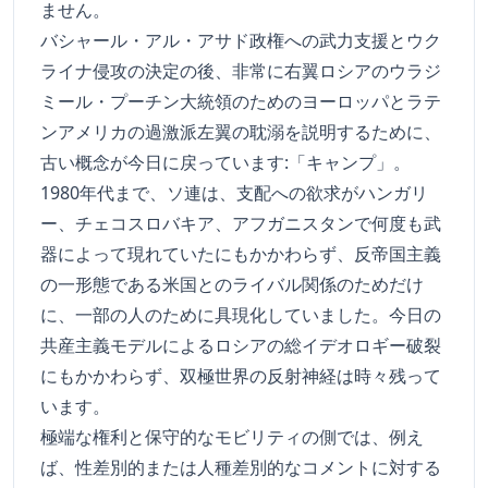
ません。
バシャール・アル・アサド政権への武力支援とウク
ライナ侵攻の決定の後、非常に右翼ロシアのウラジ
ミール・プーチン大統領のためのヨーロッパとラテ
ンアメリカの過激派左翼の耽溺を説明するために、
古い概念が今日に戻っています:「キャンプ」。
1980年代まで、ソ連は、支配への欲求がハンガリ
ー、チェコスロバキア、アフガニスタンで何度も武
器によって現れていたにもかかわらず、反帝国主義
の一形態である米国とのライバル関係のためだけ
に、一部の人のために具現化していました。今日の
共産主義モデルによるロシアの総イデオロギー破裂
にもかかわらず、双極世界の反射神経は時々残って
います。
極端な権利と保守的なモビリティの側では、例え
ば、性差別的または人種差別的なコメントに対する