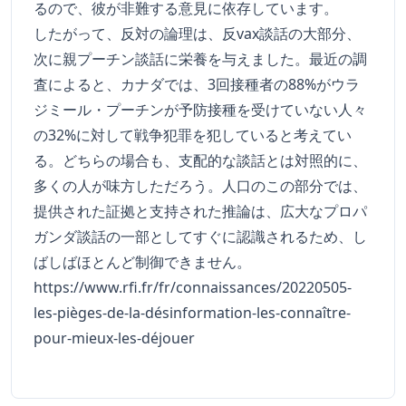
るので、彼が非難する意見に依存しています。
したがって、反対の論理は、反vax談話の大部分、
次に親プーチン談話に栄養を与えました。最近の調
査によると、カナダでは、3回接種者の88%がウラ
ジミール・プーチンが予防接種を受けていない人々
の32%に対して戦争犯罪を犯していると考えてい
る。どちらの場合も、支配的な談話とは対照的に、
多くの人が味方しただろう。人口のこの部分では、
提供された証拠と支持された推論は、広大なプロパ
ガンダ談話の一部としてすぐに認識されるため、し
ばしばほとんど制御できません。
https://www.rfi.fr/fr/connaissances/20220505-
les-pièges-de-la-désinformation-les-connaître-
pour-mieux-les-déjouer