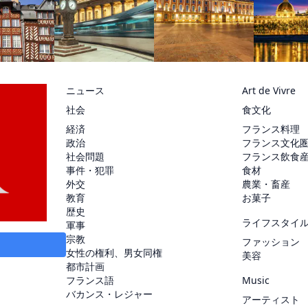
ニュース
Art de Vivre
社会
食文化
経済
フランス料理
政治
フランス文化
社会問題
フランス飲食
事件・犯罪
食材
外交
農業・畜産
教育
お菓子
歴史
ライフスタイ
軍事
宗教
ファッション
女性の権利、男女同権
美容
都市計画
フランス語
Music
バカンス・レジャー
アーティスト