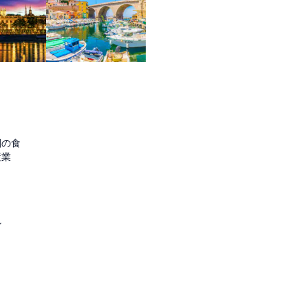
圏の食
産業
ル