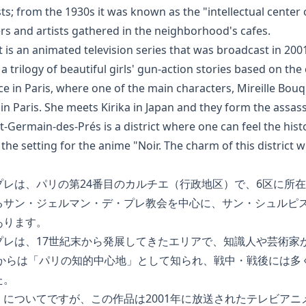
ists; from the 1930s it was known as the "intellectual center
rs and artists gathered in the neighborhood's cafes.
it is an animated television series that was broadcast in 200
in a trilogy of beautiful girls' gun-action stories based on t
ace in Paris, where one of the main characters, Mireille Bouq
n Paris. She meets Kirika in Japan and they form the assassi
-Germain-des-Prés is a district where one can feel the histo
 the setting for the anime "Noir. The charm of this district wi
プレは、パリの第24番目のカルチエ（行政地区）で、6区に所
るサン・ジェルマン・デ・プレ教会を中心に、サン・シュルピ
あります。
プレは、17世紀末から発展してきたエリアで、知識人や芸術家
代からは「パリの知的中心地」として知られ、戦中・戦後には多
た。
についてですが、この作品は2001年に放送されたテレビアニ