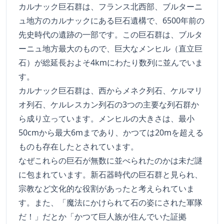
カルナック巨石群は、フランス北西部、ブルターニ
ュ地方のカルナックにある巨石遺構で、6500年前の
先史時代の遺跡の一部です。この巨石群は、ブルタ
ーニュ地方最大のもので、巨大なメンヒル（直立巨
石）が総延長およそ4kmにわたり数列に並んでいま
す。
カルナック巨石群は、西からメネク列石、ケルマリ
オ列石、ケルレスカン列石の3つの主要な列石群か
ら成り立っています。メンヒルの大きさは、最小
50cmから最大6mまであり、かつては20mを超える
ものも存在したとされています。
なぜこれらの巨石が無数に並べられたのかは未だ謎
に包まれています。新石器時代の巨石群と見られ、
宗教など文化的な役割があったと考えられていま
す。また、「魔法にかけられて石の姿にされた軍隊
だ！」だとか「かつて巨人族が住んでいた証拠