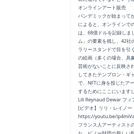
オンラインアート販売
パンデミックが始まってか
によると、オンラインでの
は、68億ドルを記録しま
ム」の要素を残し、42
ラリースタンドで目を引
の絵画（多くの場合、具
芸術がないことに反映され
してきたテンプロン・ギ
で、NFTに身を投じた
するためにここにいます
Lili Reynaud Dewar
[ビデオ】リリ・レイノー
https://youtu.be/ip4mi
フランス人アーティストのLili
た、ピノー財団の新しいBo