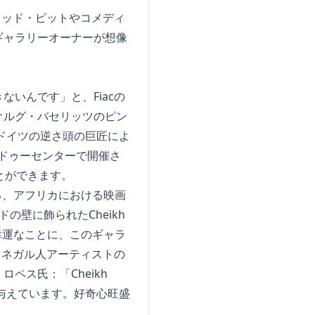
ラッド・ピットやコメディ
ギャラリーオーナーが想像
いんです」と、Fiacの
オルグ・バセリッツのピン
ドイツの逆さ頭の巨匠によ
ポンピドゥーセンターで開催さ
とができます。
いる、アフリカにおける映画
壁に飾られたCheikh
。幸運なことに、このギャラ
セネガル人アーティストの
ペス氏：「Cheikh
を与えています。好奇心旺盛