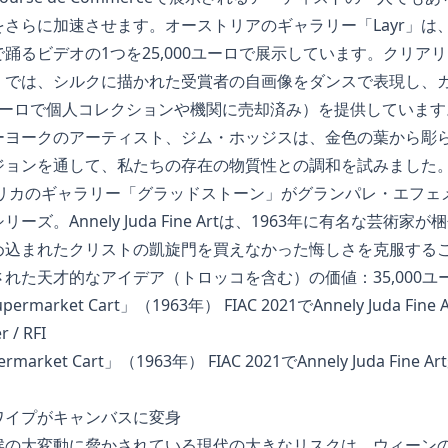
さらに加速させます。オーストリアのギャラリー「Layr」は
踊るビデオの1つを25,000ユーロで展示しています。クリア
）では、シルクに描かれた受賞者の自画像をダンスで表現し、ガ
ユーロで個人コレクションや機関に売却済み）を提供しています
ーヨークのアーティスト、ジム・ホッジスは、金色の葉から彫
ョンを通して、私たちの存在の物質性との調和を試みました。花
メリカのギャラリー「グラッドストーン」がグランパレ・エフェ
ズ。Annely Juda Fine Artは、1963年に有名な芸術
め込まれたクリストの凱旋門を買えなかった悔しさを克服する
れた天才的なアイデア（トロッコを含む）の価値：35,000ユ
rket Cart」（1963年） FIAC 2021でAnnely Juda Fine Art
ワイプがキャンバスに変身
候の大変動に脅かされている現代の大きなリスクは、ウィーン