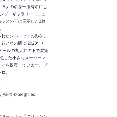
、彼女の名を一躍有名にし
リング・ギャラリー（ニュ
ラスの下に展示した3枚
。
られたシルエットの形をし
と鳥の間に 2020年と
メールの丸天井の下で展覧
家が梱包した小さなスーパーマ
ことを提案しています。プ
ーロ。
が提供 © Siegfried
のギャラリー「クリンジン