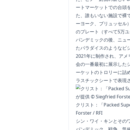
ートマーケットでの台頭を
た、誰もいない施設で裸で
ーヨーク、ブリュッセル
のプレート（すべて5万
パンデミックの後、ニュ
たパラダイスのようなビジ
2021年に制作され、ア
会の一番最初に展示したシリー
ーケットのトロリーに詰
ラスチックシートで表現さ
クリスト：「Packed Superma
Forster / RFI
シン・ワイ・キンとその
パンデミック、戦争、気