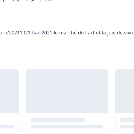
ture/20211021-fiac-2021-le-marché-de-l-art-et-la-joie-de-vivr