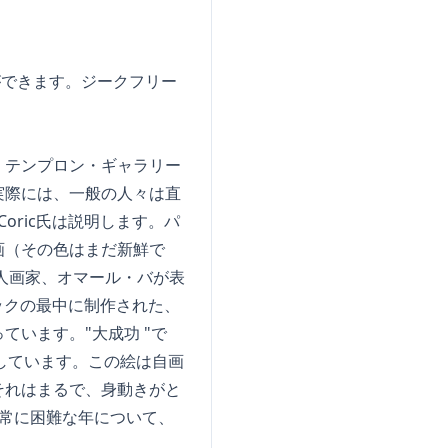
見ることができます。ジークフリー
、テンプロン・ギャラリー
実際には、一般の人々は直
Coric氏は説明します。パ
画（その色はまだ新鮮で
人画家、オマール・バが表
パンデミックの最中に制作された、
います。"大成功 "で
映しています。この絵は自画
それはまるで、身動きがと
常に困難な年について、