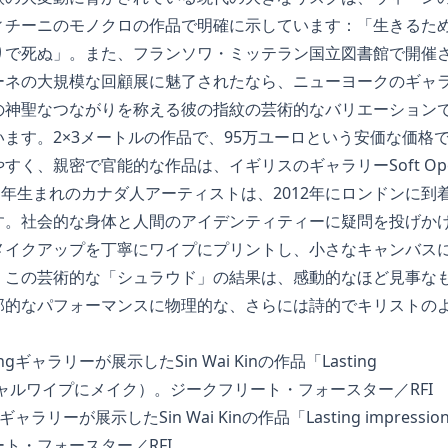
ィチーニのモノクロの作品で明確に示しています：「生きるた
りで死ぬ」。また、フランソワ・ミッテラン国立図書館で開催
ーネの大規模な回顧展に魅了されたなら、ニューヨークのギャ
の神聖なつながりを称える彼の指紋の芸術的なバリエーション
ます。2×3メートルの作品で、95万ユーロという安価な価格
く、親密で官能的な作品は、イギリスのギャラリーSoft Open
1991年生まれのカナダ人アーティストは、2012年にロンドンに
す。社会的な身体と人間のアイデンティティーに疑問を投げか
メイクアップを丁寧にワイプにプリントし、小さなキャンバス
。この芸術的な「シュラウド」の結果は、感動的なほど見事な
那的なパフォーマンスに物理的な、さらには詩的でキリストの
ningギャラリーが展示したSin Wai Kinの作品「Lasting impr
ト・フォースター／RFI