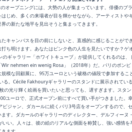
acのオープニングには、大勢の人が集まっています。俳優のブ
をはじめ、多くの来場者が目を輝かせながら、アーティストや
世界の新たな地平を見出そうと集まってきます。
たキャンバスを目の前にしないと、直感的に感じることができな
は打ち明けます。あなたはピンク色の人生を見たいですか？ゲ
ドンのギャラリー「ホワイトキューブ」が提供してくれるのは、
r nehmen ein wenig Rosa」（2018年）だ。パリの
大規模な回顧展に、95万ユーロという破格の値段で参加するこ
る。Cécile Fakhouryギャラリーのスタンドに展示されて
枚の光り輝く絵画を買いたいと思っても、遅すぎます。スタンドの
45,000ユーロで、正式オープン前にすべて買い手がつきました
にアビジャン、ダカールに続くパリ3号店をオープンするので、
ます。ダカールのギャラリーのディレクター、デルフィーヌ・ロ
評判がいい。人々は、彼の絵のリアルな側面を称賛し、強い感情
てきます。