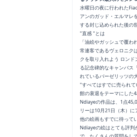
水曜日の夜に行われたFi
アンのガッド・エルマレ
する封じ込められた後の
"直感 "とは
「油絵やガッシュで覆われ
常連客であるヴェロニク
クを取り入れよう ロン
る記念碑的なキャンバス「Wi
れているバーゼリッツの
"すべてはすでに売られてい
館の衰退をテーマにした4
Ndiayeの作品は、1点
リーは10月21日（木）
他の絵画もすでに待ってい
Ndiayeの絵はとても
で、たくさんの質問をし