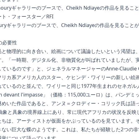
e Fakhouryギャラリーのブースで、Cheikh Ndiayeの作品を
の必要性
品と物理的に向き合い、絵画について議論したいという渇望は
す。「一時期、デジタル化、非物質化が叫ばれていましたが、
いるのです」と、ジェネラルマネージャーのAnne-Claudie 
フリカ系アメリカ人のスター、ケヒンデ・ワイリーの新しい絵
ているのと並んで、ワイリーと同じ1977年生まれのセネガル
on devant l'impasse」（価格：115,000ユーロ）は、
めいた作品であると、アンヌ＝クロディー・コリック氏は語って
は、抽象と具象の境界線上にあり、常に現代アフリカの状況を反
たちは、アーティストが仮面をかぶっているのを見ています。
きない巨大な蝶のようです。これは、私たちが経験した2つの非
感覚について語っています。