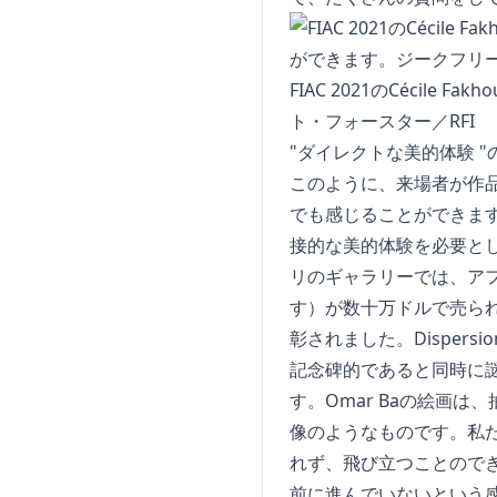
FIAC 2021のCécil
ト・フォースター／RFI
"ダイレクトな美的体験 "
このように、来場者が作
でも感じることができま
接的な美的体験を必要として
リのギャラリーでは、ア
す）が数十万ドルで売られ
彰されました。Dispersi
記念碑的であると同時に謎
す。Omar Baの絵画
像のようなものです。私
れず、飛び立つことので
前に進んでいないという