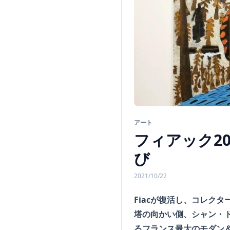
アート
フィアック2
び
2021/10/22
Fiacが復活し、コレク
塔の向かい側、シャン・ド
るフランス最大のモダン