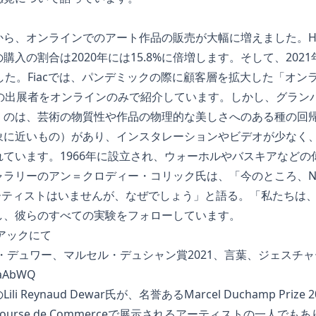
ら、オンラインでのアート作品の販売が大幅に増えました。Hi
購入の割合は2020年には15.8%に倍増します。そして、202
した。Fiacでは、パンデミックの際に顧客層を拡大した「オン
社の出展者をオンラインのみで紹介しています。しかし、グラン
くのは、芸術の物質性や作品の物理的な美しさへのある種の回
象に近いもの）があり、インスタレーションやビデオが少なく、
ています。1966年に設立され、ウォーホルやバスキアなどの
ャラリーのアン＝クロディー・コリック氏は、「今のところ、N
アーティストはいませんが、なぜでしょう」と語る。「私たちは
し、彼らのすべての実験をフォローしています。
 フィアックにて
・デュワー、マルセル・デュシャン賞2021、言葉、ジェスチ
VaAbWQ
 Reynaud Dewar氏が、名誉あるMarcel Duchamp Priz
urse de Commerceで展示されるアーティストの一人で