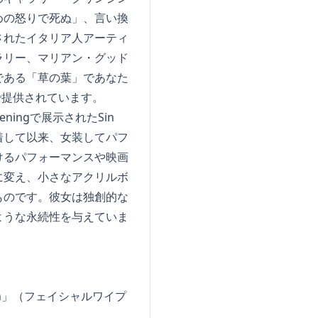
めの怒りで死ぬ」、言い換
されたイタリア人アーティ
ラリー、マリアン・グッド
である「草の葉」であなた
で提供されています。
ingで展示されたSin
到着して以来、女装してパフ
けるパフォーマンスや映画
に変え、小さなアクリルボ
ものです。彼女は独創的な
ような永続性を与えていま
ession」（フェイシャルワイプ