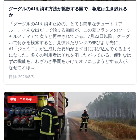
グーグルのAIを消す方法が拡散する国で、報道は生き残れる
か
「グーグルのAIを消すための、とても簡単なチュートリア
ル」。そんな出だしで始まる動画が、この夏フランスのソーシ
ャルメディアで次々と再生されている。7月22日以降、グーグ
ルで何かを検索すると、見慣れたリンクの並びより先に、
AI「ジェミニ」が生成した要約がまず目に飛び込んでくるよう
になった。多くの利用者はそれを消したがっている。便利なは
ずの機能を、わざわざ手間をかけてオフにしようとする人が、
なぜこれほ…
日付: 2026/8/5
環境・エネルギー