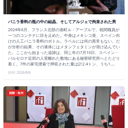
バニラ香料の瓶の中の結晶、そしてアルジェで拘束された男
2024年6月、フランス北部の港町ル・アーブルで、税関職員が
一つのコンテナに目を止めた。中身はメキシコ発、スペイン向
けの人工バニラ香料のボトル。ラベルには何の異常もない。だ
が分析の結果、その液体にはメタンフェタミンが溶け込んでい
た。ここから始まった追跡は、同じ年の7月10日、スペイン・
バルセロナ近郊の人里離れた敷地にある秘密研究所へとたどり
着く。7件の家宅捜索で押収された量は計2.4トン、うち1.…
日付: 2026/8/6
国際・欧州