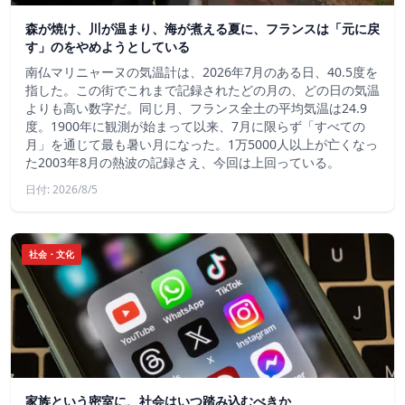
森が焼け、川が温まり、海が煮える夏に、フランスは「元に戻
す」のをやめようとしている
南仏マリニャーヌの気温計は、2026年7月のある日、40.5度を
指した。この街でこれまで記録されたどの月の、どの日の気温
よりも高い数字だ。同じ月、フランス全土の平均気温は24.9
度。1900年に観測が始まって以来、7月に限らず「すべての
月」を通じて最も暑い月になった。1万5000人以上が亡くなっ
た2003年8月の熱波の記録さえ、今回は上回っている。
日付: 2026/8/5
社会・文化
家族という密室に、社会はいつ踏み込むべきか