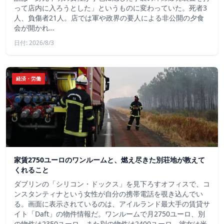
って店内に入ろうとした」というものに変わっていた。死者3
人、負傷者21人。店では軍や政界の要人による非公開の夕食
会が開かれ…
日付: 2026/8/3
経済・労働
家賃2750ユーロのワンルームと、燃え尽きた別荘地が教えて
くれること
ダブリンの「シリコン・ドックス」を見下ろすオフィスで、コ
ンスタンティナという女性が自分の携帯電話を覗き込んでい
る。画面に表示されているのは、アイルランド最大手の賃貸サ
イト「Daft」の物件情報だ。ワンルームで月2750ユーロ、別
の物件は2350ユーロ、また別の物件は2400ユーロ。彼女は米