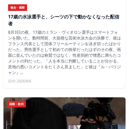
複合・横断
17歳の水泳選手と、シーツの下で動かなくなった配信
者
8月3日の夜、17歳のミラン・ヴィオロン選手はスマートフォ
ンを開いた。数時間前、大規模な芸術水泳大会の決勝で、彼は
フランス代表として団体フリールーティンを泳ぎ切ったばかり
だった。男性選手として初めての快挙だったはずのその夜、画
面に並んでいたのは称賛ではなく、性差別的で憎悪に満ちたコ
メントの列だった。「人を本当に判断していることが分かる、
意地の悪いコメントをたくさん見ました」と彼は『ル・パリジ
ャン』…
日付: 2026/8/6
国際・欧州