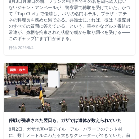
8月3日月曜日の朝、フランス料理界でその名を知らぬ人はい
ないジャン・アンベールが、警察署で聴取を受けていた。かつ
て「Top Chef」で優勝し、パリの名門ホテル、プラザ・アテ
ネの料理長を務めた男である。弁護士によれば、彼は「捜査員
のすべての質問に答えている」という。華やかなグルメ番組の
常連が、身柄を拘束された状態で朝から取り調べを受ける――
このギャップにまず目が留まる。
日付: 2026/8/4
国際・欧州
停戦が発表された翌日も、ガザでは遺体が数えられていた
8月2日、ガザ地区中部デイル・アル・バラーフのテント村
に、数十メートルにわたる大きなクレーターができていた。前