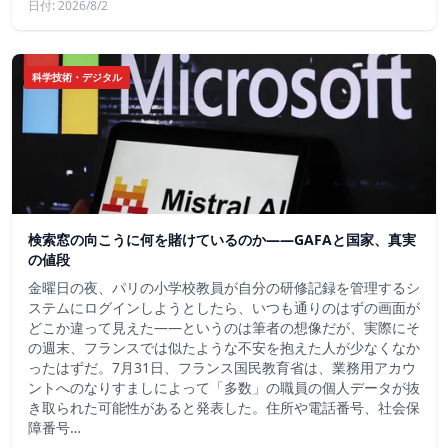
日付: 2026/8/2
科学技術・デジタル
検索窓の向こうに何を賭けているのか——GAFAと国家、真実
の値段
金曜日の夜、パリの小学校教員が自分の研修記録を管理するシ
ステムにログインしようとしたら、いつも通りのはずの画面が
どこか違って見えた——というのは筆者の想像だが、実際にそ
の週末、フランスでは似たような不安を抱えた人が少なくなか
ったはずだ。7月31日、フランス国民教育省は、業務用アカウ
ントへのなりすましによって「多数」の職員の個人データが抜
き取られた可能性があると発表した。住所や電話番号、社会保
障番号…