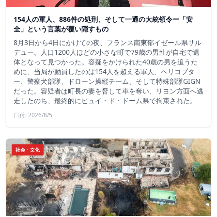
154人の軍人、886件の処刑、そして一通の大統領令ー「安
全」という言葉が覆い隠すもの
8月3日から4日にかけての夜、フランス南東部イゼール県サル
デュー。人口1200人ほどの小さな町で79歳の男性が自宅で遺
体となって見つかった。容疑をかけられた40歳の男を追うた
めに、当局が動員したのは154人を超える軍人、ヘリコプタ
ー、警察犬部隊、ドローン操縦チーム、そして特殊部隊GIGN
だった。容疑者は町長の妻を脅して車を奪い、リヨン方面へ逃
走したのち、最終的にピュイ・ド・ドーム県で拘束された。
日付: 2026/8/5
社会・文化