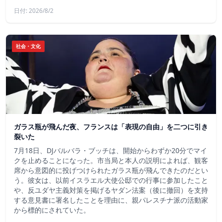
日付: 2026/8/2
社会・文化
ガラス瓶が飛んだ夜、フランスは「表現の自由」を二つに引き
裂いた
7月18日、DJバルバラ・ブッチは、開始からわずか20分でマイ
クを止めることになった。市当局と本人の説明によれば、観客
席から意図的に投げつけられたガラス瓶が飛んできたのだとい
う。彼女は、以前イスラエル大使公邸での行事に参加したこと
や、反ユダヤ主義対策を掲げるヤダン法案（後に撤回）を支持
する意見書に署名したことを理由に、親パレスチナ派の活動家
から標的にされていた。