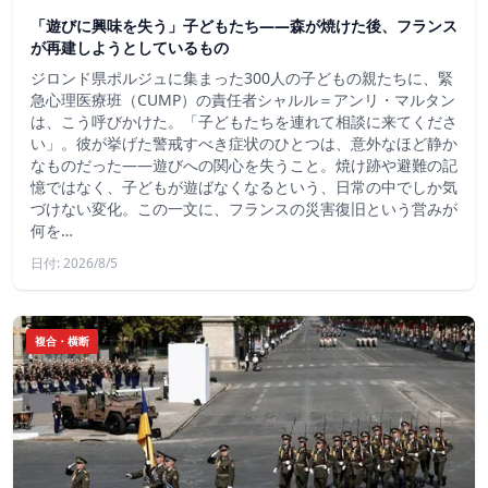
「遊びに興味を失う」子どもたち——森が焼けた後、フランス
が再建しようとしているもの
ジロンド県ポルジュに集まった300人の子どもの親たちに、緊
急心理医療班（CUMP）の責任者シャルル＝アンリ・マルタン
は、こう呼びかけた。「子どもたちを連れて相談に来てくださ
い」。彼が挙げた警戒すべき症状のひとつは、意外なほど静か
なものだった――遊びへの関心を失うこと。焼け跡や避難の記
憶ではなく、子どもが遊ばなくなるという、日常の中でしか気
づけない変化。この一文に、フランスの災害復旧という営みが
何を…
日付: 2026/8/5
複合・横断