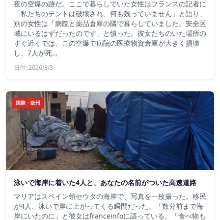
夜の空爆の跡だ。ここで暮らしていた女性はフランスの記者に
「私たちのテントは破壊され、何も残っていません」と語り、
別の女性は「病院と薬品倉庫の隣で暮らしていました。安全区
域にいるはずだったのです」と憤った。彼女たちのいた場所の
すぐ近くでは、この空爆で病院の医療物資倉庫が大きく損壊
し、7人が死…
日付: 2026/8/3
国際・欧州
泳いで海岸に着いた4人と、あなたの名前がついた高速道路
マリアはスペイン領セウタの海岸で、写真を一枚撮った。移民
が4人、泳いで岸に上がってくる瞬間だった。「数分前まで海
岸にいたのに」と彼女はfranceinfoに語っている。「食べ物も