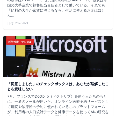
国の大手企業で顧客担当責任者として働いている。それでも
「給料の大半が家賃に消えるなら、生活に使えるお金はほと
ん…
日付: 2026/8/3
科学技術・デジタル
「同意しました」のチェックボックスは、あなたが理解したこ
とを意味しない
7月、フランスでDoctolib（ドクトリブ）を使う人たちのもと
に、一通のメールが届いた。オンライン医療予約サービスとし
て病院や診療所の予約に使われているこのプラットフォーム
が、利用者の人口統計データと健康データを使ってAIの研究を