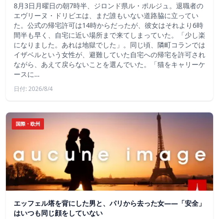
8月3日月曜日の朝7時半、ジロンド県ル・ポルジュ。退職者の
エヴリーヌ・ドリビエは、まだ誰もいない道路脇に立ってい
た。公式の帰宅許可は14時からだったが、彼女はそれより6時
間半も早く、自宅に近い場所まで来てしまっていた。「少し楽
になりました。あれは地獄でした」。同じ頃、隣町コランでは
イザベルという女性が、避難していた自宅への帰宅を許可され
ながら、あえて戻らないことを選んでいた。「猫をキャリーケ
ースに…
日付: 2026/8/4
国際・欧州
エッフェル塔を背にした男と、パリから去った女——「安全」
はいつも同じ顔をしていない