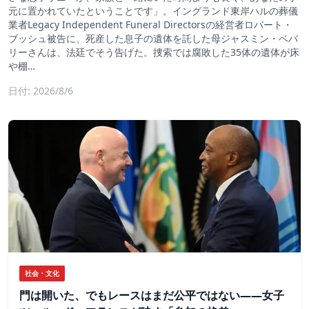
元に置かれていたということです」。イングランド東岸ハルの葬儀
業者Legacy Independent Funeral Directorsの経営者ロバート・
ブッシュ被告に、死産した息子の遺体を託した母ジャスミン・ベバ
リーさんは、法廷でそう告げた。捜索では腐敗した35体の遺体が床
や棚…
日付: 2026/8/6
社会・文化
門は開いた、でもレースはまだ公平ではない――女子