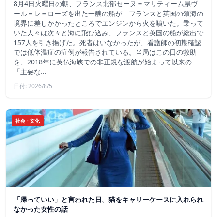
8月4日火曜日の朝、フランス北部セーヌ＝マリティーム県ヴ
ール＝レ＝ローズを出た一艘の船が、フランスと英国の領海の
境界に差しかかったところでエンジンから火を噴いた。乗って
いた人々は次々と海に飛び込み、フランスと英国の船が総出で
157人を引き揚げた。死者はいなかったが、看護師の初期確認
では低体温症の症例が報告されている。当局はこの日の救助
を、2018年に英仏海峡での非正規な渡航が始まって以来の
「主要な…
日付: 2026/8/5
社会・文化
「帰っていい」と言われた日、猫をキャリーケースに入れられ
なかった女性の話