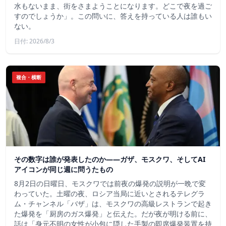
水もないまま、街をさまようことになります。どこで夜を過ご
すのでしょうか」。この問いに、答えを持っている人は誰もい
ない。
日付: 2026/8/3
複合・横断
その数字は誰が発表したのか——ガザ、モスクワ、そしてAI
アイコンが同じ週に問うたもの
8月2日の日曜日、モスクワでは前夜の爆発の説明が一晩で変
わっていた。土曜の夜、ロシア当局に近いとされるテレグラ
ム・チャンネル「バザ」は、モスクワの高級レストランで起き
た爆発を「厨房のガス爆発」と伝えた。だが夜が明ける前に、
話は「身元不明の女性が小包に隠した手製の即席爆発装置を持