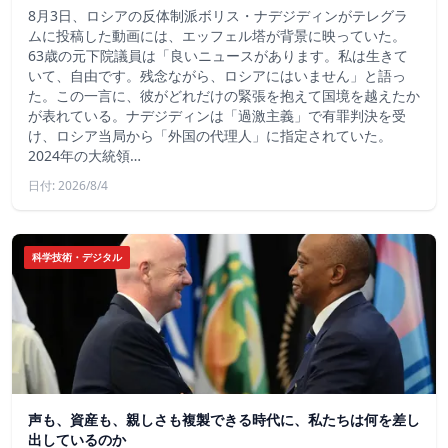
8月3日、ロシアの反体制派ボリス・ナデジディンがテレグラ
ムに投稿した動画には、エッフェル塔が背景に映っていた。
63歳の元下院議員は「良いニュースがあります。私は生きて
いて、自由です。残念ながら、ロシアにはいません」と語っ
た。この一言に、彼がどれだけの緊張を抱えて国境を越えたか
が表れている。ナデジディンは「過激主義」で有罪判決を受
け、ロシア当局から「外国の代理人」に指定されていた。
2024年の大統領…
日付: 2026/8/4
科学技術・デジタル
声も、資産も、親しさも複製できる時代に、私たちは何を差し
出しているのか