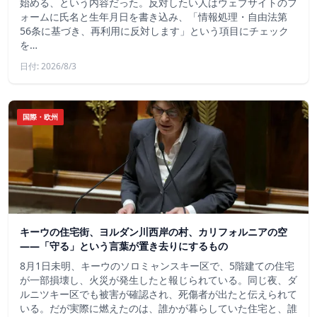
始める、という内容だった。反対したい人はウェブサイトのフ
ォームに氏名と生年月日を書き込み、「情報処理・自由法第
56条に基づき、再利用に反対します」という項目にチェック
を…
日付: 2026/8/3
国際・欧州
キーウの住宅街、ヨルダン川西岸の村、カリフォルニアの空
——「守る」という言葉が置き去りにするもの
8月1日未明、キーウのソロミャンスキー区で、5階建ての住宅
が一部損壊し、火災が発生したと報じられている。同じ夜、ダ
ルニツキー区でも被害が確認され、死傷者が出たと伝えられて
いる。だが実際に燃えたのは、誰かが暮らしていた住宅と、誰