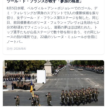
ツール・ド・フランスが映す「参加の格差」
8月5日水曜、ベルヴィル＝アン＝ボジョレーでのゴール。デ
ミ・フォレリングが渾身のスプリントで3人の優勝候補を振り
切り、女子ツール・ド・フランス第5ステージを制した。同じ
日、前回優勝者のポリーヌ・フェラン＝プレヴォは先頭から2
分35秒遅れでフィニッシュし、連覇の夢はほぼ絶たれた。ト
ップ選手たちが山岳ステージで数十秒を削り合う、その同じレ
ースの別の場所では、22歳のソレーヌ・ミュレールが合宿に
ノートパ…
日付: 2026/8/6