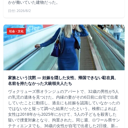
かが働いていた建物だった。
日付: 2026/8/2
社会・文化
家族という沈黙 ― 妊娠を隠した女性、帰国できない駐在員、
名前を持たなかった大統領夫人たち
ヴォクリューズ県オランジュのアパートで、32歳の男性が5人
の乳児の遺体を見つけた。内縁の妻がその6日前に自宅で出産
していたことに動揺し、過去にも妊娠を認識していなかったの
ではないかと疑って調べた結果だったという。検察によれば、
女性は2018年から2025年にかけて、5人の子どもを殺害した
疑いで捜査対象となり、拘置された。同じ週、ロワール県サン
テティエンヌでも、36歳の女性が自宅で出産した2日後、新…