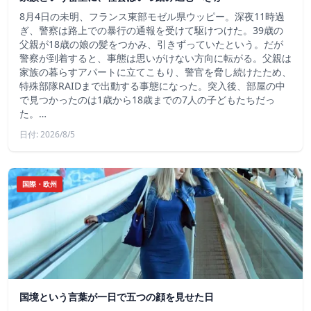
8月4日の未明、フランス東部モゼル県ウッピー。深夜11時過
ぎ、警察は路上での暴行の通報を受けて駆けつけた。39歳の
父親が18歳の娘の髪をつかみ、引きずっていたという。だが
警察が到着すると、事態は思いがけない方向に転がる。父親は
家族の暮らすアパートに立てこもり、警官を脅し続けたため、
特殊部隊RAIDまで出動する事態になった。突入後、部屋の中
で見つかったのは1歳から18歳までの7人の子どもたちだっ
た。…
日付: 2026/8/5
国際・欧州
国境という言葉が一日で五つの顔を見せた日