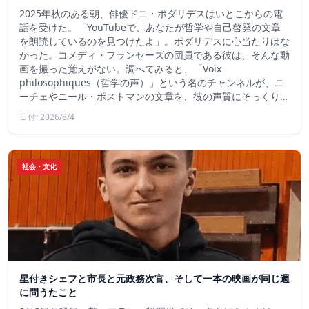
2025年秋のある朝、俳優ドニ・ポダリデスはいとこからの電
話を受けた。「YouTubeで、あなたが哲学や自己啓発の文章
を朗読しているのを見つけたよ」。ポダリデスに心当たりはな
かった。コメディ・フランセーズの団員である彼は、そんな動
画を撮った覚えがない。調べてみると、「Voix
philosophiques（哲学の声）」という名のチャンネルが、ニ
ーチェやニール・ポストマンの文章を、彼の声質にそっくり…
日付: 2026/8/4
社会・文化
星付きシェフと市長と元政務次官、そして一本の映画が同じ週
に問うたこと