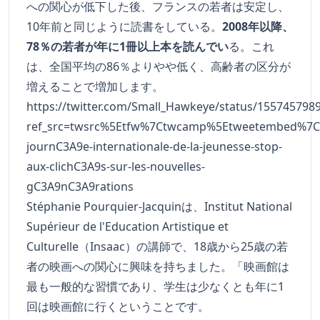
への関心が低下した後、フランスの若者は安定し、
10年前と同じように読書をしている。
2008年以降、
78％の若者が年に1冊以上本を読んでい
る。これ
は、全国平均の86％よりやや低く、高齢者の区分が
増えることで増加します。
https://twitter.com/Small_Hawkeye/status/155745798
ref_src=twsrc%5Etfw%7Ctwcamp%5Etweetembed%7Ct
journC3A9e-internationale-de-la-jeunesse-stop-
aux-clichC3A9s-sur-les-nouvelles-
gC3A9nC3A9rations
Stéphanie Pourquier-Jacquinは、Institut National
Supérieur de l'Education Artistique et
Culturelle（Insaac）の講師で、18歳から25歳の若
者の映画への関心に興味を持ちました。「映画館は
最も一般的な習慣であり、学生は少なくとも年に1
回は映画館に行くということです。