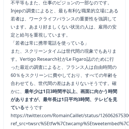
不平等もまた、仕事のビジョンの一部なのです。
Injepの調査によると、最も有利な職業的立場にある
若者は、ワークライフバランスの重要性を強調して
います。あまり好ましくない状況の人は、雇用の安
定と給与を重視しています。
「若者は常に携帯電話を使っている」
また、スクリーンタイムは世代間の現象でもありま
す。Vertigo Research社がLe Figaro誌のために行
った最近の調査によると、フランス人は自由時間の
60％をスクリーンに費やしており、すべての年齢を
合わせても、世代間の差はあまりないそうです。確
かに、
最年少は1日3時間半以上、画面に向かう時間
がありますが、最年長は1日平均3時間、テレビを見
ている
そうです
https://twitter.com/RomainCaillet/status/1260626753
ref_src=twsrc%5Etfw%7Ctwcamp%5Etweetembed%7Ct