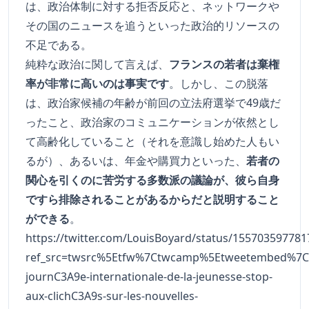
は、政治体制に対する拒否反応と、ネットワークや
その国のニュースを追うといった政治的リソースの
不足である。
純粋な政治に関して言えば、
フランスの若者は棄権
率が非常に高いのは事実です
。しかし、この脱落
は、政治家候補の年齢が前回の立法府選挙で49歳だ
ったこと、政治家のコミュニケーションが依然とし
て高齢化していること（それを意識し始めた人もい
るが）、あるいは、年金や購買力といった、
若者の
関心を引くのに苦労する多数派の議論が、彼ら自身
ですら排除されることがあるからだと説明すること
ができる
。
https://twitter.com/LouisBoyard/status/15570359778
ref_src=twsrc%5Etfw%7Ctwcamp%5Etweetembed%7Ct
journC3A9e-internationale-de-la-jeunesse-stop-
aux-clichC3A9s-sur-les-nouvelles-