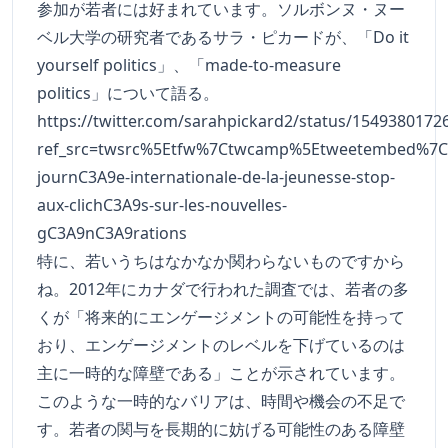
参加が若者には好まれています。ソルボンヌ・ヌー
ベル大学の研究者であるサラ・ピカードが、「Do it
yourself politics」、「made-to-measure
politics」について語る。
https://twitter.com/sarahpickard2/status/154938017
ref_src=twsrc%5Etfw%7Ctwcamp%5Etweetembed%7Ct
journC3A9e-internationale-de-la-jeunesse-stop-
aux-clichC3A9s-sur-les-nouvelles-
gC3A9nC3A9rations
特に、若いうちはなかなか関わらないものですから
ね。2012年にカナダで行われた調査では、若者の多
くが「将来的にエンゲージメントの可能性を持って
おり、エンゲージメントのレベルを下げているのは
主に一時的な障壁である」ことが示されています。
このような一時的なバリアは、時間や機会の不足で
す。若者の関与を長期的に妨げる可能性のある障壁