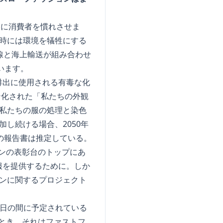
ンに消費者を慣れさせま
時には環境を犠牲にする
線と海上輸送が組み合わせ
います。
排出に使用される有毒な化
ン化された「私たちの外観
が私たちの服の処理と染色
し続ける場合、2050年
団の報告書は推定している。
ンの表彰台のトップにあ
服を提供するために。しか
ンに関するプロジェクト
9日の間に予定されている
とき、それはファストフ