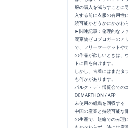
服の購入を減らすことに専念
入する前に衣服の有用性
続可能かどうかにかかわ
►関連記事：
倫理的なファ
廃棄物ゼロブロガーのア
で、フリーマーケットや
の作品が欲しいときは、ヴ
トに目を向けます。
しかし、古着にはまだタ
も何かがあります。
パルク・デ・博覧会でのエマ
DEMARTHON / AFP
未使用の組織を回収する
中国の産業と持続可能な
の生産で、短絡でのみ理
もかかわらず、時には産