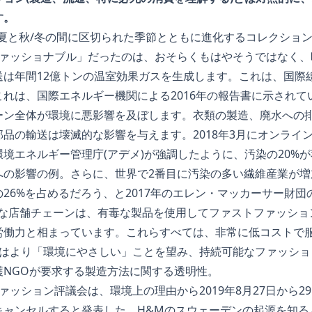
す。
/夏と秋/冬の間に区切られた季節とともに進化するコレクショ
ファッショナブル」だったのは、おそらくもはやそうではなく、
送は年間12億トンの温室効果ガスを生成します。これは、国際
れは、国際エネルギー機関による2016年の報告書に示されて
ーン全体が環境に悪影響を及ぼします。衣類の製造、廃水への
品の輸送は壊滅的な影響を与えます。2018年3月にオンライ
境エネルギー管理庁(アデメ)が強調したように、汚染の20%
の影響の例。さらに、世界で2番目に汚染の多い繊維産業が増加
26%を占めるだろう、と2017年のエレン・マッカーサー財
模な店舗チェーンは、有毒な製品を使用してファストファッショ
労働力と相まっています。これらすべては、非常に低コストで
ドはより「環境にやさしい」ことを望み、持続可能なファッショ
護NGOが要求する製造方法に関する透明性。
ァッション評議会は、環境上の理由から2019年8月27日から2
キャンセルすると発表した。H&Mのスウェーデンの起源を知る