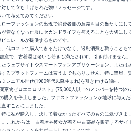
に対して立ち上げられた強いメッセージです。
ついて考えてみてください
スローファッションの出現で消費者側の意識を目の当たりにし
ちが着なくなった服にセカンドライフを与えることを大切にし
ポピュレールが提供するものです。
で、低コストで購入できるだけでなく、過剰消費と戦うことも
の熱意で、古着屋は老いも若きも満たされず、引き付けません。
したウェブサイトやスマートフォンアプリケーション、または
供するプラットフォームは言うまでもありません。特に楽屋、
ミレニアル世代(1980年代以降生まれ)を引き付ける傾向。
廃棄物ゼロエコロジスト
」(75,000人以上のメンバーを持つ)
服の購入を停止しました。ファストファッションが地球に与えた
見直すことにしました。
、特に私が購入し、決して着なかったすべてのものに気づきま
った。これからは、古着屋や彼女が着る中古部品を販売するサイ
ッションシステムをサポートしないことです。»