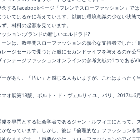
するFacebookページ「
フレンチスローファッション
」では
についてはるかに考えています。以前は環境意識の少ない状態
らず、材料の起源を見ています。
ッション:ブランドの新しいエルドラド?
リーンは、数年間スローファッションの熱心な支持者でした:「
ガレージセールで見つけた服にセカンドライフを与えるのが公
ィンテージファッションオンラインの参考文献の1つであるVin
ブーがあり、「汚い」と感じる人もいますが、これはまったく
オ展第18版、ポルト・ド・ヴェルサイユ、パリ、2017年6月25日
開発を専門とする社会学者であるジャン・ルフィエにとって、
にかなっています。しかし、彼は「倫理的な」ファッションを
業的なままです。「重要なのは、スローファッションのアイデ