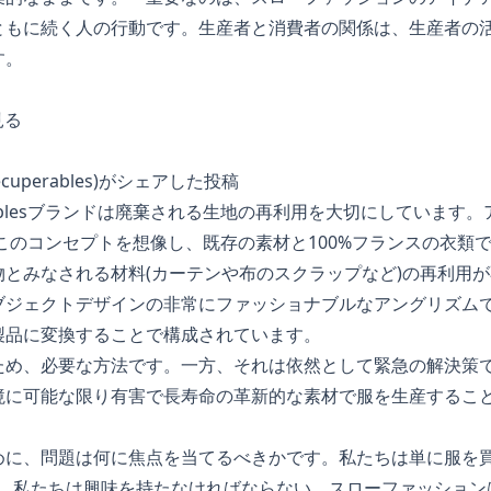
ともに続く人の行動です。生産者と消費者の関係は、生産者の
す。
見る
esrecuperables)がシェアした投稿
pérablesブランドは廃棄される生地の再利用を大切にしていま
にこのコンセプトを想像し、既存の素材と100%フランスの衣類
とみなされる材料(カーテンや布のスクラップなど)の再利用
ブジェクトデザインの非常にファッショナブルなアングリズム
製品に変換することで構成されています。
ため、必要な方法です。一方、それは依然として緊急の解決策
境に可能な限り有害で長寿命の革新的な素材で服を生産するこ
めに、問題は何に焦点を当てるべきかです。私たちは単に服を
ら、私たちは興味を持たなければならない。スローファッション