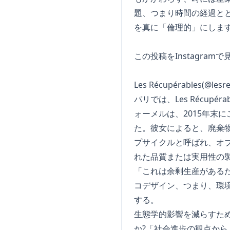
題、つまり時間の経過と
を真に「倫理的」にしま
この投稿をInstagramで
Les Récupérables(@l
パリでは、Les Récu
ォーメルは、2015年末
た。彼女によると、廃棄物
プサイクルと呼ばれ、オ
れた品質または実用性の
「これは余剰生産がある
コデザイン、つまり、環
する。
生態学的影響を減らすた
か?「社会進歩の観点か