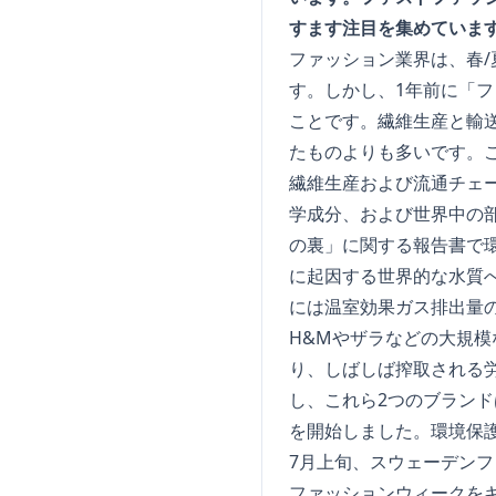
すます注目を集めていま
ファッション業界は、春
す。しかし、1年前に「
ことです。繊維生産と輸
たものよりも多いです。こ
繊維生産および流通チェ
学成分、および世界中の部
の裏」に関する報告書で環
に起因する世界的な水質へ
には温室効果ガス排出量の
H&Mやザラなどの大規
り、しばしば搾取される
し、これら2つのブラン
を開始しました。環境保
7月上旬、スウェーデンフ
ファッションウィークを