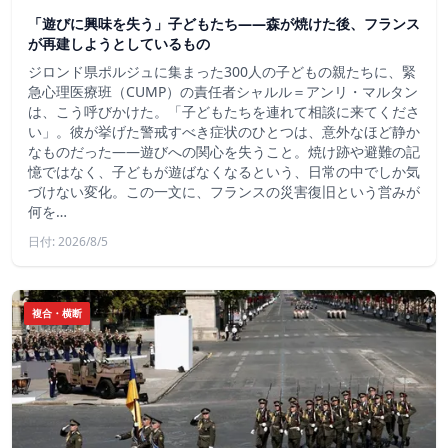
「遊びに興味を失う」子どもたち——森が焼けた後、フランス
が再建しようとしているもの
ジロンド県ポルジュに集まった300人の子どもの親たちに、緊
急心理医療班（CUMP）の責任者シャルル＝アンリ・マルタン
は、こう呼びかけた。「子どもたちを連れて相談に来てくださ
い」。彼が挙げた警戒すべき症状のひとつは、意外なほど静か
なものだった――遊びへの関心を失うこと。焼け跡や避難の記
憶ではなく、子どもが遊ばなくなるという、日常の中でしか気
づけない変化。この一文に、フランスの災害復旧という営みが
何を…
日付: 2026/8/5
複合・横断