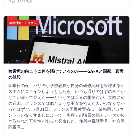
日付: 2026/8/2
科学技術・デジタル
検索窓の向こうに何を賭けているのか——GAFAと国家、真実
の値段
金曜日の夜、パリの小学校教員が自分の研修記録を管理するシ
ステムにログインしようとしたら、いつも通りのはずの画面が
どこか違って見えた——というのは筆者の想像だが、実際にそ
の週末、フランスでは似たような不安を抱えた人が少なくなか
ったはずだ。7月31日、フランス国民教育省は、業務用アカウ
ントへのなりすましによって「多数」の職員の個人データが抜
き取られた可能性があると発表した。住所や電話番号、社会保
障番号…