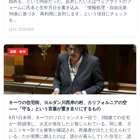
始める、という内容だった。反対したい人はウェブサイトのフ
ォームに氏名と生年月日を書き込み、「情報処理・自由法第
56条に基づき、再利用に反対します」という項目にチェック
を…
日付: 2026/8/3
国際・欧州
キーウの住宅街、ヨルダン川西岸の村、カリフォルニアの空
——「守る」という言葉が置き去りにするもの
8月1日未明、キーウのソロミャンスキー区で、5階建ての住宅
が一部損壊し、火災が発生したと報じられている。同じ夜、ダ
ルニツキー区でも被害が確認され、死傷者が出たと伝えられて
いる。だが実際に燃えたのは、誰かが暮らしていた住宅と、誰