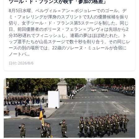
ツール・ド・フランスが映す「参加の格差」
8月5日水曜、ベルヴィル＝アン＝ボジョレーでのゴール。デ
ミ・フォレリングが渾身のスプリントで3人の優勝候補を振り
切り、女子ツール・ド・フランス第5ステージを制した。同じ
日、前回優勝者のポリーヌ・フェラン＝プレヴォは先頭から2
分35秒遅れでフィニッシュし、連覇の夢はほぼ絶たれた。ト
ップ選手たちが山岳ステージで数十秒を削り合う、その同じレ
ースの別の場所では、22歳のソレーヌ・ミュレールが合宿に
ノートパ…
日付: 2026/8/6