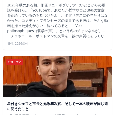
2025年秋のある朝、俳優ドニ・ポダリデスはいとこからの電
話を受けた。「YouTubeで、あなたが哲学や自己啓発の文章
を朗読しているのを見つけたよ」。ポダリデスに心当たりはな
かった。コメディ・フランセーズの団員である彼は、そんな動
画を撮った覚えがない。調べてみると、「Voix
philosophiques（哲学の声）」という名のチャンネルが、ニ
ーチェやニール・ポストマンの文章を、彼の声質にそっくり…
日付: 2026/8/4
社会・文化
星付きシェフと市長と元政務次官、そして一本の映画が同じ週
に問うたこと