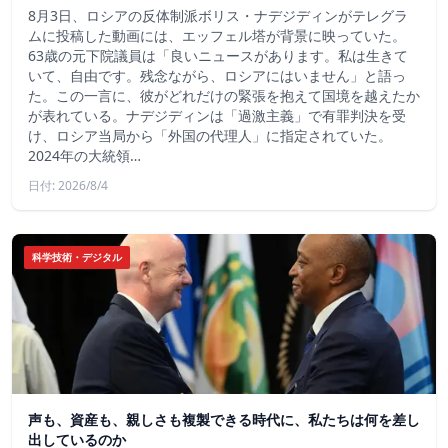
8月3日、ロシアの反体制派ボリス・ナデジディンがテレグラ
ムに投稿した動画には、エッフェル塔が背景に映っていた。
63歳の元下院議員は「良いニュースがあります。私は生きて
いて、自由です。残念ながら、ロシアにはいません」と語っ
た。この一言に、彼がどれだけの緊張を抱えて国境を越えたか
が表れている。ナデジディンは「過激主義」で有罪判決を受
け、ロシア当局から「外国の代理人」に指定されていた。
2024年の大統領…
日付: 2026/8/4
科学技術・デジタル
声も、資産も、親しさも複製できる時代に、私たちは何を差し
出しているのか