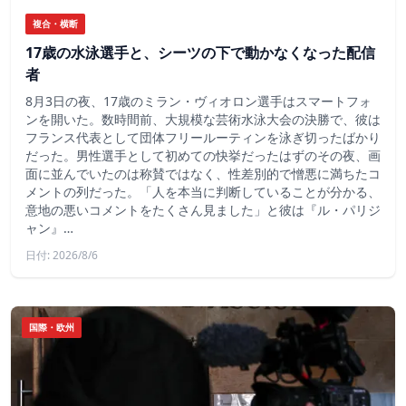
複合・横断
17歳の水泳選手と、シーツの下で動かなくなった配信
者
8月3日の夜、17歳のミラン・ヴィオロン選手はスマートフォ
ンを開いた。数時間前、大規模な芸術水泳大会の決勝で、彼は
フランス代表として団体フリールーティンを泳ぎ切ったばかり
だった。男性選手として初めての快挙だったはずのその夜、画
面に並んでいたのは称賛ではなく、性差別的で憎悪に満ちたコ
メントの列だった。「人を本当に判断していることが分かる、
意地の悪いコメントをたくさん見ました」と彼は『ル・パリジ
ャン』…
日付: 2026/8/6
国際・欧州