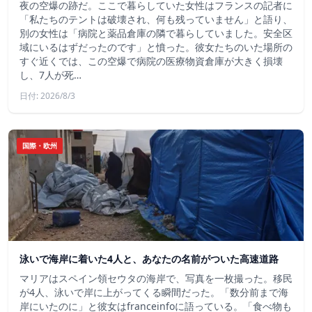
夜の空爆の跡だ。ここで暮らしていた女性はフランスの記者に
「私たちのテントは破壊され、何も残っていません」と語り、
別の女性は「病院と薬品倉庫の隣で暮らしていました。安全区
域にいるはずだったのです」と憤った。彼女たちのいた場所の
すぐ近くでは、この空爆で病院の医療物資倉庫が大きく損壊
し、7人が死…
日付: 2026/8/3
国際・欧州
泳いで海岸に着いた4人と、あなたの名前がついた高速道路
マリアはスペイン領セウタの海岸で、写真を一枚撮った。移民
が4人、泳いで岸に上がってくる瞬間だった。「数分前まで海
岸にいたのに」と彼女はfranceinfoに語っている。「食べ物も