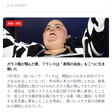
日付: 2026/8/2
社会・文化
ガラス瓶が飛んだ夜、フランスは「表現の自由」を二つに引き
裂いた
7月18日、DJバルバラ・ブッチは、開始からわずか20分でマイ
クを止めることになった。市当局と本人の説明によれば、観客
席から意図的に投げつけられたガラス瓶が飛んできたのだとい
う。彼女は、以前イスラエル大使公邸での行事に参加したこと
や、反ユダヤ主義対策を掲げるヤダン法案（後に撤回）を支持
する意見書に署名したことを理由に、親パレスチナ派の活動家
から標的にされていた。