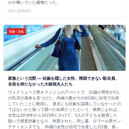
かが働いていた建物だった。
日付: 2026/8/2
社会・文化
家族という沈黙 ― 妊娠を隠した女性、帰国できない駐在員、
名前を持たなかった大統領夫人たち
ヴォクリューズ県オランジュのアパートで、32歳の男性が5人
の乳児の遺体を見つけた。内縁の妻がその6日前に自宅で出産
していたことに動揺し、過去にも妊娠を認識していなかったの
ではないかと疑って調べた結果だったという。検察によれば、
女性は2018年から2025年にかけて、5人の子どもを殺害した
疑いで捜査対象となり、拘置された。同じ週、ロワール県サン
テティエンヌでも、36歳の女性が自宅で出産した2日後、新…