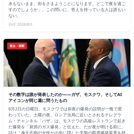
水もないまま、街をさまようことになります。どこで夜を過ご
すのでしょうか」。この問いに、答えを持っている人は誰もい
ない。
日付: 2026/8/3
複合・横断
その数字は誰が発表したのか——ガザ、モスクワ、そしてAI
アイコンが同じ週に問うたもの
8月2日の日曜日、モスクワでは前夜の爆発の説明が一晩で変
わっていた。土曜の夜、ロシア当局に近いとされるテレグラ
ム・チャンネル「バザ」は、モスクワの高級レストランで起き
た爆発を「厨房のガス爆発」と伝えた。だが夜が明ける前に、
話は「身元不明の女性が小包に隠した手製の即席爆発装置を持