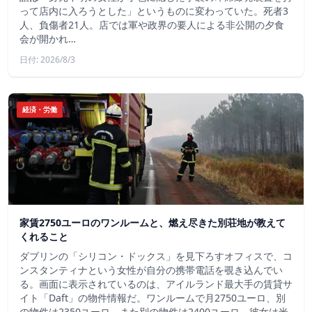
って店内に入ろうとした」というものに変わっていた。死者3
人、負傷者21人。店では軍や政界の要人による非公開の夕食
会が開かれ…
日付: 2026/8/3
経済・労働
家賃2750ユーロのワンルームと、燃え尽きた別荘地が教えて
くれること
ダブリンの「シリコン・ドックス」を見下ろすオフィスで、コ
ンスタンティナという女性が自分の携帯電話を覗き込んでい
る。画面に表示されているのは、アイルランド最大手の賃貸サ
イト「Daft」の物件情報だ。ワンルームで月2750ユーロ、別
の物件は2350ユーロ、また別の物件は2400ユーロ。彼女は米