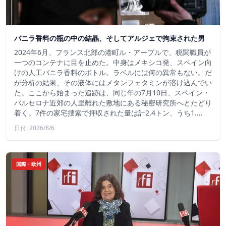
バニラ香料の瓶の中の結晶、そしてアルジェで拘束された男
2024年6月、フランス北部の港町ル・アーブルで、税関職員が
一つのコンテナに目を止めた。中身はメキシコ発、スペイン向
けの人工バニラ香料のボトル。ラベルには何の異常もない。だ
が分析の結果、その液体にはメタンフェタミンが溶け込んでい
た。ここから始まった追跡は、同じ年の7月10日、スペイン・
バルセロナ近郊の人里離れた敷地にある秘密研究所へとたどり
着く。7件の家宅捜索で押収された量は計2.4トン、うち1.…
日付: 2026/8/6
国際・欧州