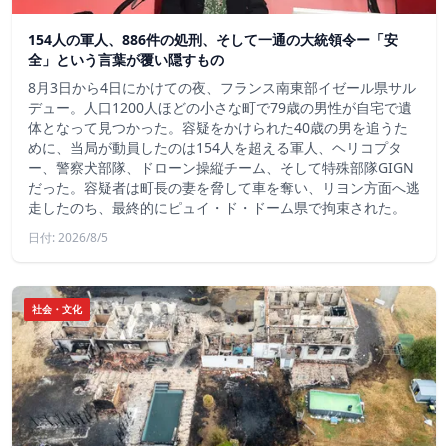
154人の軍人、886件の処刑、そして一通の大統領令ー「安
全」という言葉が覆い隠すもの
8月3日から4日にかけての夜、フランス南東部イゼール県サル
デュー。人口1200人ほどの小さな町で79歳の男性が自宅で遺
体となって見つかった。容疑をかけられた40歳の男を追うた
めに、当局が動員したのは154人を超える軍人、ヘリコプタ
ー、警察犬部隊、ドローン操縦チーム、そして特殊部隊GIGN
だった。容疑者は町長の妻を脅して車を奪い、リヨン方面へ逃
走したのち、最終的にピュイ・ド・ドーム県で拘束された。
日付: 2026/8/5
社会・文化