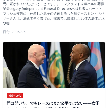
元に置かれていたということです」。イングランド東岸ハルの葬儀
業者Legacy Independent Funeral Directorsの経営者ロバート・
ブッシュ被告に、死産した息子の遺体を託した母ジャスミン・ベバ
リーさんは、法廷でそう告げた。捜索では腐敗した35体の遺体が床
や棚…
日付: 2026/8/6
社会・文化
門は開いた、でもレースはまだ公平ではない――女子