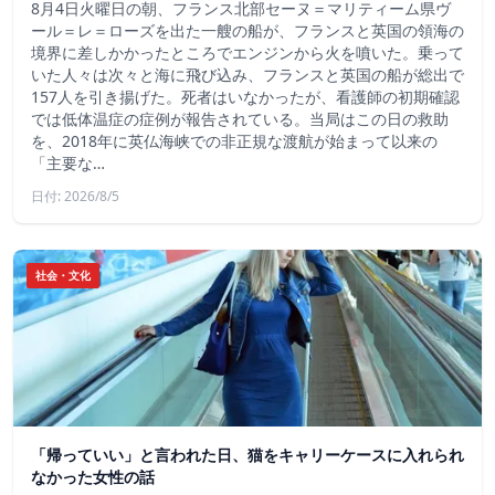
8月4日火曜日の朝、フランス北部セーヌ＝マリティーム県ヴ
ール＝レ＝ローズを出た一艘の船が、フランスと英国の領海の
境界に差しかかったところでエンジンから火を噴いた。乗って
いた人々は次々と海に飛び込み、フランスと英国の船が総出で
157人を引き揚げた。死者はいなかったが、看護師の初期確認
では低体温症の症例が報告されている。当局はこの日の救助
を、2018年に英仏海峡での非正規な渡航が始まって以来の
「主要な…
日付: 2026/8/5
社会・文化
「帰っていい」と言われた日、猫をキャリーケースに入れられ
なかった女性の話