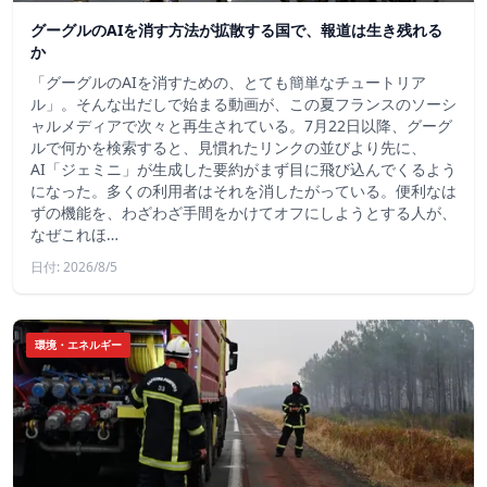
グーグルのAIを消す方法が拡散する国で、報道は生き残れる
か
「グーグルのAIを消すための、とても簡単なチュートリア
ル」。そんな出だしで始まる動画が、この夏フランスのソーシ
ャルメディアで次々と再生されている。7月22日以降、グーグ
ルで何かを検索すると、見慣れたリンクの並びより先に、
AI「ジェミニ」が生成した要約がまず目に飛び込んでくるよう
になった。多くの利用者はそれを消したがっている。便利なは
ずの機能を、わざわざ手間をかけてオフにしようとする人が、
なぜこれほ…
日付: 2026/8/5
環境・エネルギー