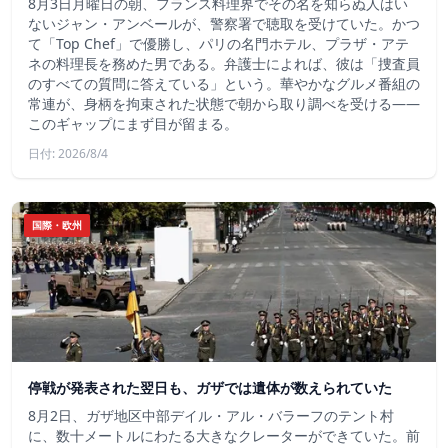
8月3日月曜日の朝、フランス料理界でその名を知らぬ人はい
ないジャン・アンベールが、警察署で聴取を受けていた。かつ
て「Top Chef」で優勝し、パリの名門ホテル、プラザ・アテ
ネの料理長を務めた男である。弁護士によれば、彼は「捜査員
のすべての質問に答えている」という。華やかなグルメ番組の
常連が、身柄を拘束された状態で朝から取り調べを受ける――
このギャップにまず目が留まる。
日付: 2026/8/4
国際・欧州
停戦が発表された翌日も、ガザでは遺体が数えられていた
8月2日、ガザ地区中部デイル・アル・バラーフのテント村
に、数十メートルにわたる大きなクレーターができていた。前