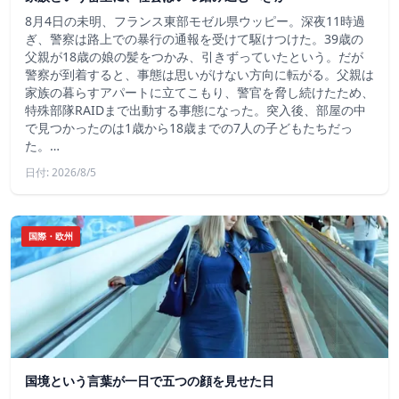
8月4日の未明、フランス東部モゼル県ウッピー。深夜11時過
ぎ、警察は路上での暴行の通報を受けて駆けつけた。39歳の
父親が18歳の娘の髪をつかみ、引きずっていたという。だが
警察が到着すると、事態は思いがけない方向に転がる。父親は
家族の暮らすアパートに立てこもり、警官を脅し続けたため、
特殊部隊RAIDまで出動する事態になった。突入後、部屋の中
で見つかったのは1歳から18歳までの7人の子どもたちだっ
た。…
日付: 2026/8/5
国際・欧州
国境という言葉が一日で五つの顔を見せた日