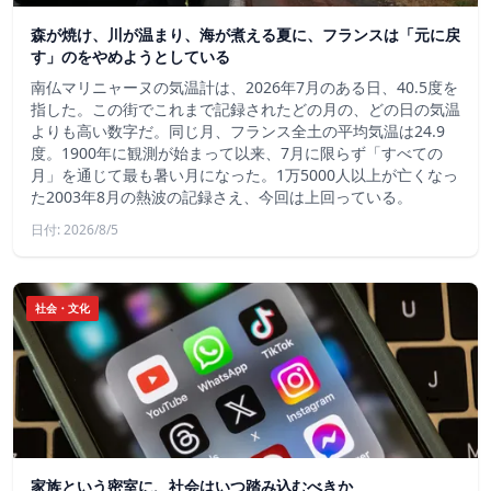
森が焼け、川が温まり、海が煮える夏に、フランスは「元に戻
す」のをやめようとしている
南仏マリニャーヌの気温計は、2026年7月のある日、40.5度を
指した。この街でこれまで記録されたどの月の、どの日の気温
よりも高い数字だ。同じ月、フランス全土の平均気温は24.9
度。1900年に観測が始まって以来、7月に限らず「すべての
月」を通じて最も暑い月になった。1万5000人以上が亡くなっ
た2003年8月の熱波の記録さえ、今回は上回っている。
日付: 2026/8/5
社会・文化
家族という密室に、社会はいつ踏み込むべきか