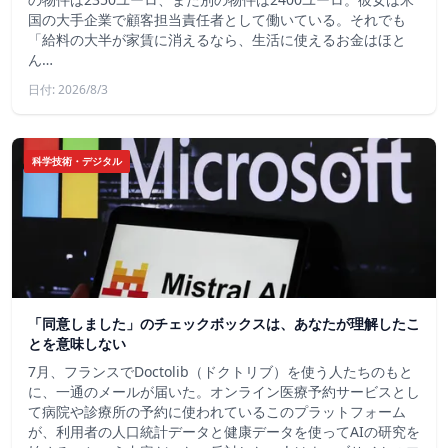
国の大手企業で顧客担当責任者として働いている。それでも
「給料の大半が家賃に消えるなら、生活に使えるお金はほと
ん…
日付: 2026/8/3
科学技術・デジタル
「同意しました」のチェックボックスは、あなたが理解したこ
とを意味しない
7月、フランスでDoctolib（ドクトリブ）を使う人たちのもと
に、一通のメールが届いた。オンライン医療予約サービスとし
て病院や診療所の予約に使われているこのプラットフォーム
が、利用者の人口統計データと健康データを使ってAIの研究を