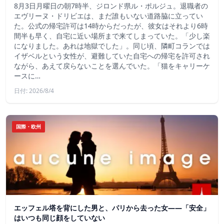
8月3日月曜日の朝7時半、ジロンド県ル・ポルジュ。退職者の
エヴリーヌ・ドリビエは、まだ誰もいない道路脇に立ってい
た。公式の帰宅許可は14時からだったが、彼女はそれより6時
間半も早く、自宅に近い場所まで来てしまっていた。「少し楽
になりました。あれは地獄でした」。同じ頃、隣町コランでは
イザベルという女性が、避難していた自宅への帰宅を許可され
ながら、あえて戻らないことを選んでいた。「猫をキャリーケ
ースに…
日付: 2026/8/4
国際・欧州
エッフェル塔を背にした男と、パリから去った女——「安全」
はいつも同じ顔をしていない