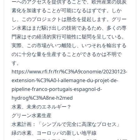
ーへのアクセスを提供することで、欧州産業の脱炭
素化を加速することが可能になるはずです。しか
し、このプロジェクトは懸念を提起します。グリー
ン水素はまだ駆け出しの技術であるため、多くの専
門家はその経済的実行可能性に疑問を呈している。
実際、この市場がいつ離陸し、いつそれを輸出する
のに十分な量を生産することができるかは不明で
す。
https://www.rfi.fr/fr/%C3%A9conomie/20230123-
extension-%C3%A0-l-allemagne-du-projet-de-
pipeline-franco-portugais-espagnol-d-
hydrog%C3%A8ne-h2med
水素、未来のエネルギー？
グリーン水素生産
水素計画：「シンプルで完全に高潔なプロセス」
緑の水素、ヨーロッパの新しい地平線